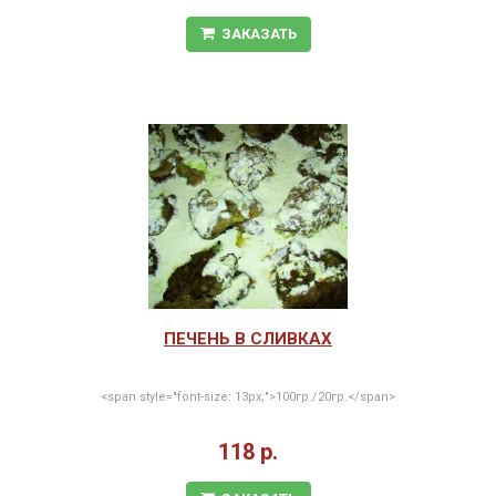
ЗАКАЗАТЬ
ПЕЧЕНЬ В СЛИВКАХ
<span style="font-size: 13px;">100гр./20гр.</span>
118 р.