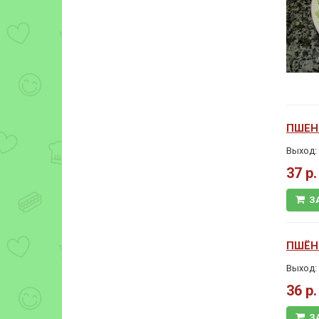
ПШЕН
Выход: 
37 р.
З
ПШЁН
Выход: 
36 р.
З